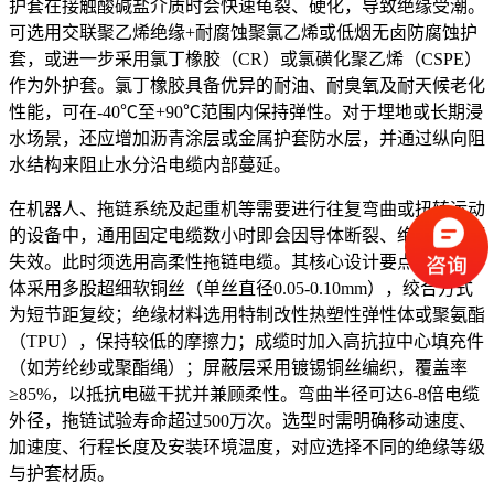
护套在接触酸碱盐介质时会快速龟裂、硬化，导致绝缘受潮。
可选用交联聚乙烯绝缘+耐腐蚀聚氯乙烯或低烟无卤防腐蚀护
套，或进一步采用氯丁橡胶（CR）或氯磺化聚乙烯（CSPE）
作为外护套。氯丁橡胶具备优异的耐油、耐臭氧及耐天候老化
性能，可在-40℃至+90℃范围内保持弹性。对于埋地或长期浸
水场景，还应增加沥青涂层或金属护套防水层，并通过纵向阻
水结构来阻止水分沿电缆内部蔓延。
在机器人、拖链系统及起重机等需要进行往复弯曲或扭转运动
的设备中，通用固定电缆数小时即会因导体断裂、绝缘破损而
失效。此时须选用高柔性拖链电缆。其核心设计要点包括：导
体采用多股超细软铜丝（单丝直径0.05-0.10mm），绞合方式
为短节距复绞；绝缘材料选用特制改性热塑性弹性体或聚氨酯
（TPU），保持较低的摩擦力；成缆时加入高抗拉中心填充件
（如芳纶纱或聚酯绳）；屏蔽层采用镀锡铜丝编织，覆盖率
≥85%，以抵抗电磁干扰并兼顾柔性。弯曲半径可达6-8倍电缆
外径，拖链试验寿命超过500万次。选型时需明确移动速度、
加速度、行程长度及安装环境温度，对应选择不同的绝缘等级
与护套材质。