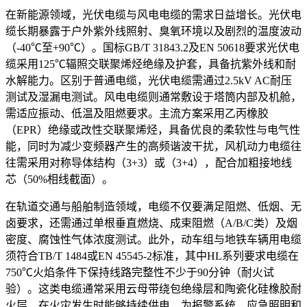
在新能源领域，光伏电缆与风电电缆的需求日益增长。光伏电
缆长期暴露于户外紫外线照射、臭氧环境以及剧烈的温度波动
（-40℃至+90℃）。国标GB/T 31843.2及EN 50618要求光伏电
缆采用125℃辐照交联聚烯烃绝缘及护套，具备抗紫外线和耐
水解能力。区别于普通电缆，光伏电缆需通过2.5kV AC耐压
测试及湿漏电测试。风电电缆则通常敷设于塔筒内部及机舱，
需适应振动、低温及阻燃要求。主流方案采用乙丙橡胶
（EPR）绝缘或改性交联聚烯烃，具备优良的柔软性与电气性
能，同时为减少变频器产生的高频谐波干扰，风机动力电缆往
往需采用对称导体结构（3+3）或（3+4），配合加粗接地线
芯（50%相线截面）。
在轨道交通与船舶制造领域，电缆不仅要满足阻燃、低烟、无
卤要求，还需通过单根垂直燃烧、成束阻燃（A/B/C类）及烟
密度、腐蚀性气体浓度测试。此外，动车组与地铁车辆用电缆
须符合TB/T 1484或EN 45545-2标准，其中HL系列要求电缆在
750℃火焰条件下保持线路完整性不少于90分钟（耐火试
验）。这类电缆通常采用云母带绕包绝缘层和陶瓷化硅橡胶耐
火层，在火灾发生时能够持续供电，为报警系统、应急照明和