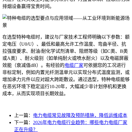
排烟设备赢得宝贵时间。
在选型特种电缆时，建议与厂家技术工程师明确以下参数：额
定电压（U0/U）、最低和最高允许工作温度、弯曲半径、抗
拉强度要求、耐油/耐化学试剂清单、阻燃等级（如C类、B类
或A类）、耐火级别（如单纯耐火或喷水耐火）以及电磁屏蔽
效能（衰减值dB）。有经验的
电缆厂家
可依据您的工况进行
非标定制，例如内置光纤测温单元以实现分布式温度监测，或
增加承力元件以应对超大跨距敷设。通过选型，特种电缆能够
在恶劣环境下稳定运行10-20年，大幅减少非计划停机和更换
成本，从而实现项目长期效益。
上一篇：
电力电缆常见故障及预防措施，降低运维成本
下一篇：
2026年电力电缆行业趋势：哪些电力电缆厂家
正在升级？