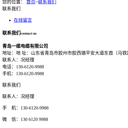
您的位置：
首页
>
联系我们
联系我们
在线留言
联系我们
contact us
青岛一缆电缆有限公司
地址：地 址：山东省青岛市胶州市胶西镇平安大道东首（马铁
联系人：况经理
电话：130-6120-9988
手机：130-6120-9988
联系我们
联系人：况经理
手 机：130-6120-9988
微 信：130 6120 9988