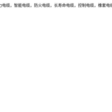
电缆，智能电缆，防火电缆，长寿命电缆，控制电缆，橡套电缆.