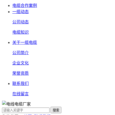
电缆合作案例
一缆动态
公司动态
电缆知识
关于一缆电缆
公司简介
企业文化
荣誉资质
联系我们
在线留言
搜索