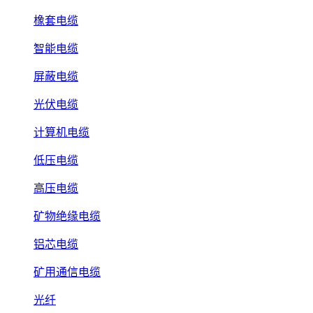
橡套电缆
智能电缆
屏蔽电缆
光伏电缆
计算机电缆
低压电缆
高压电缆
矿物绝缘电缆
铝芯电缆
矿用通信电缆
光纤