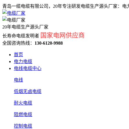
青岛一缆电缆有限公司，20年专注研发电缆生产源头厂家：电力
20年电缆生产源头厂家
国家电网供应商
长寿命电缆发明者
全国咨询热线：
130-6120-9988
首页
电力电缆
电线电缆中心
电线
低烟无卤电缆
耐火电缆
阻燃电缆
控制电缆