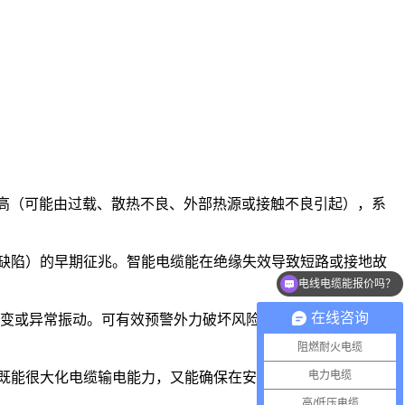
。
升高（可能由过载、散热不良、外部热源或接触不良引起），系
缺陷）的早期征兆。智能电缆能在绝缘失效导致短路或接地故
电线电缆能报价吗？
在线咨询
形变或异常振动。可有效预警外力破坏风险，保护电缆免受机械
阻燃耐火电缆
电力电缆
既能很大化电缆输电能力，又能确保在安全裕度内运行，避免
高/低压电缆