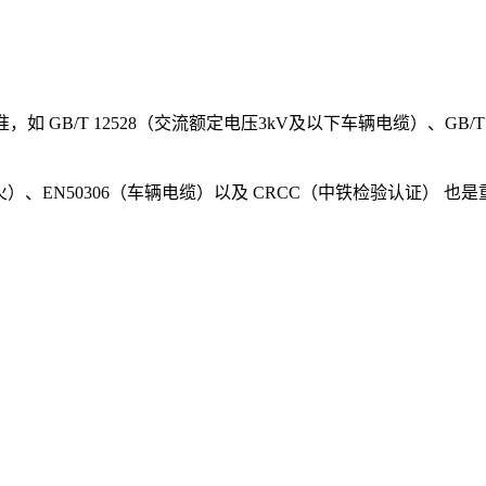
/T 12528（交流额定电压3kV及以下车辆电缆）、GB/T 284
火）、EN50306（车辆电缆）以及 CRCC（中铁检验认证） 也