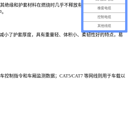
于，其绝缘和护套材料在燃烧时几乎不释放有毒气体和浓烟，能有
橡套电缆
中。
控制电缆
其他线缆
设计减小了护套厚度，具有重量轻、体积小、柔韧性好的特点，易
控制指令和车厢监测数据；CAT5/CAT7 等网线则用于车载以