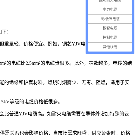
阻燃耐火电缆
电力电缆
高/低压电缆
橡套电缆
如下：
控制电缆
但重量轻、价格便宜。例如，铜芯YJV电缆的价格通常要比同
其他线缆
²的电缆比2.5mm²的电缆贵很多。此外，芯数越多，电缆的结
性能的绝缘和护套材料，燃烧时烟雾少、无毒、阻燃，适用于安
15kV等级的电缆价格低很多。
会比普通YJV电缆高。如耐火电缆需要在导体外增加特殊的云
场供需关系也会影响价格，当市场需求旺盛，供应紧张时，价格