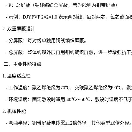
- P：总屏蔽（铜线编织总屏蔽，若为P2则为铜带屏蔽）
- 示例：DJYPVP 2×2×1.0 表示两对线，每对两芯，每芯截面积1
2. 双重屏蔽设计
- 分屏蔽：每对线单独用铜线编织屏蔽。
- 总屏蔽：整体线缆外层再用铜线编织屏蔽，进一步增强抗干
二、主要性能特点
1. 温度适应性
- 工作温度：聚乙烯绝缘为70℃，交联聚乙烯绝缘为90℃，聚
- 环境温度：固定敷设时适用-40℃～50℃，敷设时温度不低于
2. 机械性能
- 弯曲半径：铜带屏蔽电缆需≥12倍外径，其他类型≥6倍外