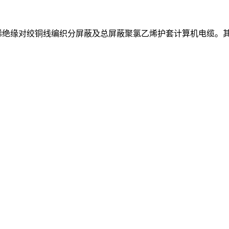
乙烯绝缘对绞铜线编织分屏蔽及总屏蔽聚氯乙烯护套计算机电缆。