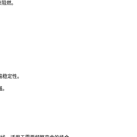
成束阻燃。
传输稳定性。
力强。