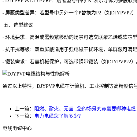
- DJYPVP vs DJYPVRP：后者型号中的“R”表示导体
- 屏蔽类型差异：若型号中另外一个P替换为P2（如DJYPVP
五、选型建议
- 环境要求：高温或需频繁移动的场景可选交联聚乙烯或软芯
- 抗干扰等级：双重屏蔽适用于强电磁干扰环境，单屏蔽可满
- 铠装需求：若需机械保护，可选带钢带铠装（如DJYPVP22）
通过以上特性，DJYPVP电缆在计算机、工业控制等高精度
上一篇：
阻燃、耐火、无卤...您的场景究竟需要哪种电缆
下一篇：
电力电缆您了解多少？
电线电缆中心