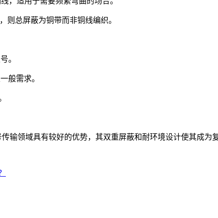
为多股软铜线，适用于需要频繁弯曲的场合。
2），则总屏蔽为铜带而非铜线编织。
型号。
足一般需求。
。
信号传输领域具有较好的优势，其双重屏蔽和耐环境设计使其成为
？