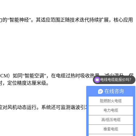
的“智能神经”。其适应范围正随技术迭代持续扩展，核心应用
CM）如同“智能空调”，在电缆过热时吸收热量，减少温升，保
电线电缆能报价吗？
时，定位精度达厘米级。
可以介绍下你们的产品么？
在线咨询
阻燃耐火电缆
应对风机动态运行。系统还可监测谐波引发的绝缘劣化，保障清
电力电缆
高/低压电缆
橡套电缆