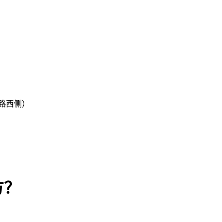
路西侧）
方？