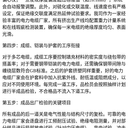
会自动报警调整。此外，对硫化或交联温度、线速度也有严格
设定，保证绝缘交联度满足热延伸试验要求。我司作为一家经
验丰富的电力电缆厂家，所有挤出生产线均配置重力计量系统
和在线瑕疵检测装置，确保每一米电缆的绝缘厚度均匀、表面
光滑。
第四步：成缆、铠装与护套的工序衔接
对于多芯电缆，成缆工序要控制填充材料的密实度与绕包带的
搭盖率；对于需要钢带铠装的电力电缆，还需确保钢带间隙与
缠绕层数符合GB标准。之后的护套挤塑同样重要，好的电力
电缆厂家会在护套料中加入抗紫外线、耐低温或阻燃成分，以
应对不同使用环境。每完成一道工序，品检员会按照抽样计划
进行半成品检验，不合格品不流入下道工序。
第五步：成品出厂检验的关键项目
所有成品的后一道关是电气性能与结构尺寸的复检。可靠的电
力电缆厂家会逐盘进行工频耐压试验、绝缘电阻测量，并对部
分样品进行局部放电试验（针对中压电缆）、弯曲试验、冲击