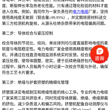
度、断裂伸长率及热老化性能。只有通过理化检验的材料才能
进入仓库。例如，我司作为一家负责任的
电力电缆
厂家，坚持
使用高纯度无氧铜（铜含量≥99.95%），并定期将原材料送交
第三方检测机构复核，从源头杜绝杂质带来的电阻偏高问题。
第二步：导体绞合与紧压控制
绞合导体的节径比、绞向、单丝排列均匀度直接影响电缆的柔
软度与电阻稳定性。电力电缆厂家会使用高精度框绞机或管绞
机，并通过在线直流电阻监测系统实时反馈。绞合后还需进行
紧压处理，使导体圆整、密实，便于后续绝缘挤包均匀。生产
过程中，操作人员每两个小时记录一次绞合节距与外径，确保
符合工艺卡片要求。
第三步：绝缘与护套挤塑的精细化管理
挤塑是决定电缆耐压和绝缘性能的核心工序。专业的电力电缆
厂家采用三层共挤技术，同时完成导体屏蔽、绝缘、绝缘屏蔽
的挤包，减少杂质混入和偏芯风险。挤塑机配备自动测厚仪与
偏心仪，一旦发现厚度偏差超过标准值（如±0.1mm），系统