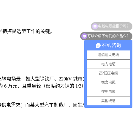
学把控是选型工作的关键。
可以介绍下你们的产品么？
在线咨询
阻燃耐火电缆
电力电缆
高/低压电缆
输电场景，如大型钢铁厂、220kV 城市主干电网等，但铜导体
橡套电缆
仅为 6 万元，且重量轻（密度约为铜的 1/3），运输和敷设更便
控制电缆
。
其他线缆
全满足供电需求；而某大型汽车制造厂，因生产设备功率大、供电距