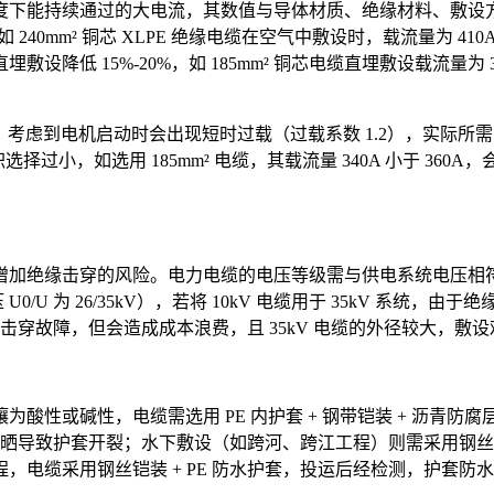
能持续通过的大电流，其数值与导体材质、绝缘材料、敷设方式密
 240mm² 铜芯 XLPE 绝缘电缆在空气中敷设时，载流量为 
降低 15%-20%，如 185mm² 铜芯电缆直埋敷设载流量为 
A，考虑到电机启动时会出现短时过载（过载系数 1.2），实际所需
选择过小，如选用 185mm² 电缆，其载流量 340A 小于 36
绝缘击穿的风险。电力电缆的电压等级需与供电系统电压相符，根据
额定电压 U0/U 为 26/35kV），若将 10kV 电缆用于 35kV 
会发生击穿故障，但会造成成本浪费，且 35kV 电缆的外径较大，
酸性或碱性，电缆需选用 PE 内护套 + 钢带铠装 + 沥青
期日晒导致护套开裂；水下敷设（如跨河、跨江工程）则需采用钢丝
电缆采用钢丝铠装 + PE 防水护套，投运后经检测，护套防水