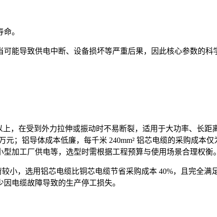
寿命。
当可能导致供电中断、设备损坏等严重后果，因此核心参数的科
a 以上，在受到外力拉伸或振动时不易断裂，适用于大功率、长距离
2 万元；铝导体成本低廉，每千米 240mm² 铝芯电缆的采购成本
小型加工厂供电等，选型时需根据工程预算与使用场景合理权衡
负荷较小，选用铝芯电缆比铜芯电缆节省采购成本 40%，且完
减少因电缆故障导致的生产停工损失。