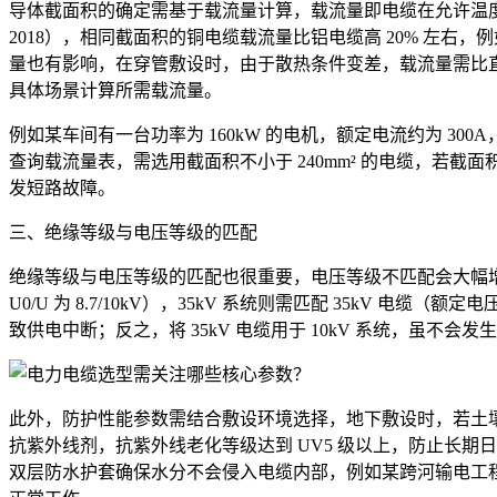
导体截面积的确定需基于载流量计算，载流量即电缆在允许温度下
2018），相同截面积的铜电缆载流量比铝电缆高 20% 左右，例如
量也有影响，在穿管敷设时，由于散热条件变差，载流量需比直埋敷设
具体场景计算所需载流量。
例如某车间有一台功率为 160kW 的电机，额定电流约为 300
查询载流量表，需选用截面积不小于 240mm² 的电缆，若截面积
发短路故障。
三、绝缘等级与电压等级的匹配
绝缘等级与电压等级的匹配也很重要，电压等级不匹配会大幅增加
U0/U 为 8.7/10kV），35kV 系统则需匹配 35kV 电缆（
致供电中断；反之，将 35kV 电缆用于 10kV 系统，虽不
此外，防护性能参数需结合敷设环境选择，地下敷设时，若土壤为
抗紫外线剂，抗紫外线老化等级达到 UV5 级以上，防止长
双层防水护套确保水分不会侵入电缆内部，例如某跨河输电工程，