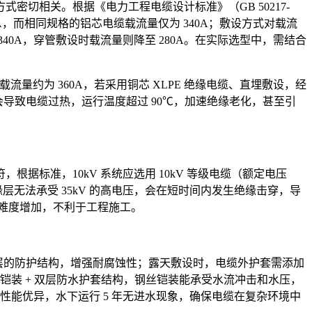
切相关。根据《电力工程电缆设计标准》（GB 50217-
410A，而相同规格的铝芯电缆载流量仅为 340A；敷设方式对载流
340A，穿管敷设时载流量则降至 280A。在实际选型中，需结合
载流量约为 360A，若采用铜芯 XLPE 绝缘电缆、直埋敷设，经
0A，会导致电缆过热，运行温度超过 90℃，加速绝缘老化，甚至引
标准，10kV 系统应选用 10kV 等级电缆（额定电压
系统，由于绝缘层无法承受 35kV 的高电压，会在短时间内发生绝缘击穿，导
敷设难度增加，不利于工程施工。
防腐层的防护结构，增强耐腐蚀性；露天敷设时，电缆外护套需添加
铠装 + 双层防水护套结构，钢丝铠装能承受水流冲击和水压，
性能优异，水下运行 5 年无进水现象，确保电缆在复杂环境中