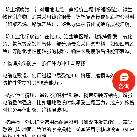
- 防土壤腐蚀：针对埋地电缆，需抵抗土壤中的酸碱盐、微生
物代谢产物，通常采用镀锌钢带、铝塑复合带或耐腐护套材料
（如聚乙烯、聚氯乙烯），避免导体被氧化或绝缘层被溶解。
- 防工业化学腐蚀：在化工、冶金等区域，电缆需耐受二氧化
硫、氯气等腐蚀性气体，部分场景会采用氟塑料（如聚四氟乙
烯）等耐化学性能较强的材料，确保长期接触后性能不衰减。
2. 物理损伤防护：抵御外力冲击与摩擦
电缆在敷设、使用过程中易受拉伸、挤压、磨损等外力影响，
防护性需提升其“抗造能力”。
- 抗拉伸与挤压：通过添加钢丝铠装、钢带铠装等结构，增强
电缆整体强度，比如埋地敷设时能承受土壤压力，或户外拖拽
时避免导体断裂、绝缘层破损。
- 抗磨损：外层护套选用高耐磨材料（如改性聚氨酯），减少
敷设时与地面、管道的摩擦损耗，尤其适用于移动设备（如户
外施工机械）的电缆。