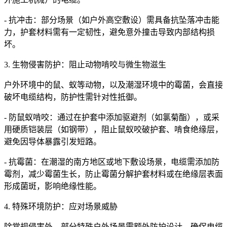
- 抗冲击：部分场景（如户外高空敷设）需具备抗坠落冲击能
力，护套材料需有一定韧性，避免意外撞击导致内部结构损
坏。
3. 生物侵害防护：阻止动物啃咬与微生物滋生
户外环境中的鼠、蚁等动物，以及潮湿环境中的霉菌，会直接
破坏电缆结构，防护性需针对性抵御。
- 防鼠蚁啃咬：通过在护套中添加驱避剂（如氯菊酯），或采
用硬质铠装层（如钢带），阻止鼠蚁咬破护套、啃食绝缘层，
避免因导体暴露引发短路。
- 抗霉菌：在潮湿的南方地区或地下敷设场景，电缆需添加防
霉剂，减少霉菌生长，防止霉菌分解护套材料或在绝缘层表面
形成菌斑，影响绝缘性能。
4. 特殊环境防护：应对场景威胁
除常规侵害外，部分特殊户外场景需额外防护设计，确保电缆