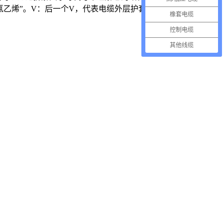
乙烯”。V：后一个V，代表电缆外层护套的材料也是“聚氯乙
橡套电缆
控制电缆
其他线缆