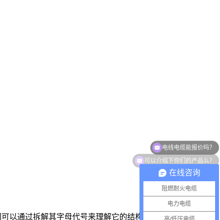
可以介绍下你们的产品么？
在线咨询
阻燃耐火电缆
电力电缆
可以通过拆解其字母代号来理解它的结构：R：代表“软”，表
高/低压电缆