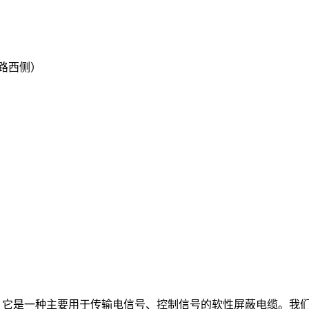
路西侧）
缆。它是一种主要用于传输电信号、控制信号的软性屏蔽电缆。我们