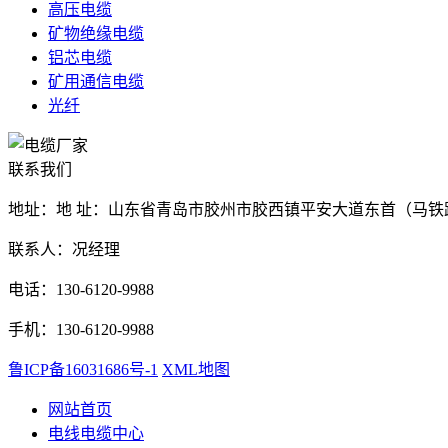
高压电缆
矿物绝缘电缆
铝芯电缆
矿用通信电缆
光纤
联系我们
地址：地 址：山东省青岛市胶州市胶西镇平安大道东首（马铁
联系人：况经理
电话：130-6120-9988
手机：130-6120-9988
鲁ICP备16031686号-1
XML地图
网站首页
电线电缆中心