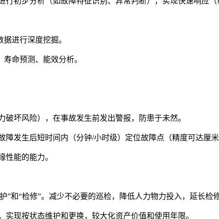
据进行初步分析（如故障特征识别、异常判断），实现快速响应（
数据进行深度挖掘。
、寿命预测、能效分析。
外力破坏风险），在事故发生前发出警报，防患于未然。
故障发生后短时间内（分钟/小时级）定位故障点（精度可达厘
缘性能的能力。
性维护”和“检修”。减少不必要的巡检，降低人力物力投入，延长检
命，实现按状态维护和更换，较大化资产价值和使用年限。