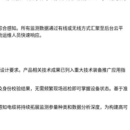
综合感知。所有监测数据通过有线或无线方式汇聚至后台云平
助运维人员快速响应。
到设计要求。产品相关技术成果已列入重大技术装备推广应用指
及身份校验结果，无需频繁现场巡检即可掌握设备状态。基于准
感知电缆将持续拓展监测参量种类和数据分析深度，为构建高可