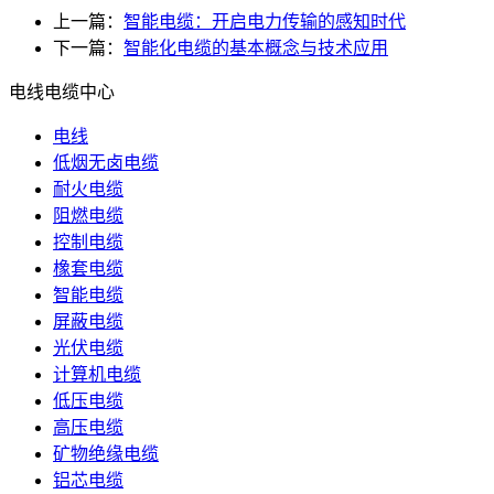
上一篇：
智能电缆：开启电力传输的感知时代
下一篇：
智能化电缆的基本概念与技术应用
电线电缆中心
电线
低烟无卤电缆
耐火电缆
阻燃电缆
控制电缆
橡套电缆
智能电缆
屏蔽电缆
光伏电缆
计算机电缆
低压电缆
高压电缆
矿物绝缘电缆
铝芯电缆