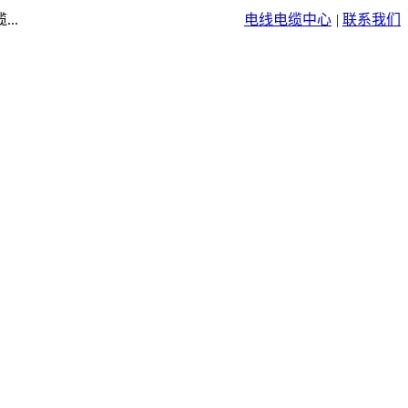
..
电线电缆中心
|
联系我们