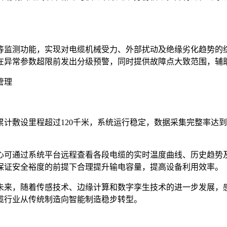
等监测功能，实现对电缆机械受力、外部扰动及绝缘劣化趋势的
在异常参数超限前发出分级预警，同时提供故障点大致范围，辅
计敷设里程超过120千米，系统运行稳定，数据采集完整率达
心可通过系统平台远程查看各段电缆的实时温度曲线、历史趋势
保证安全裕度的前提下合理提升输电容量，提高设备利用效率。
未来，随着传感技术、边缘计算和数字孪生技术的进一步发展，
缆行业从传统制造向智能制造稳步转型。