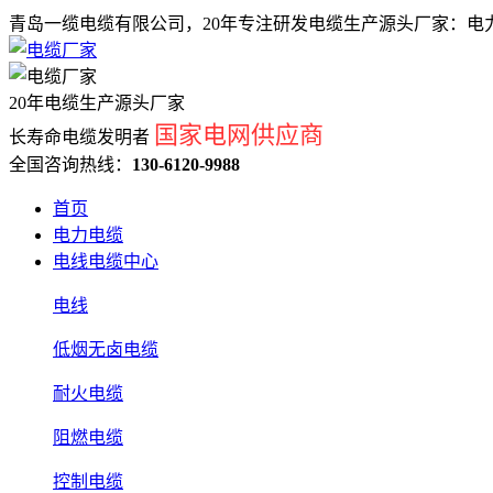
青岛一缆电缆有限公司，20年专注研发电缆生产源头厂家：电力
20年电缆生产源头厂家
国家电网供应商
长寿命电缆发明者
全国咨询热线：
130-6120-9988
首页
电力电缆
电线电缆中心
电线
低烟无卤电缆
耐火电缆
阻燃电缆
控制电缆