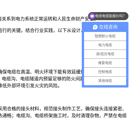
电线电缆能报价吗？
接关系到电力系统正常运转和人民生命财产安全。
在线咨询
运行的关键。结合行业实践，以下从设计、施工、运维、应急四
阻燃耐火电缆
电力电缆
高/低压电缆
橡套电缆
确保电缆在高温、明火环境下能有效延缓燃烧、阻止火势蔓延。
控制电缆
；电缆沟、电缆隧道内预留足够的防火间距，设置防火分隔装
其他线缆
降低外部环境引发火灾的风险。
采用合格的接头材料，规范接头制作工艺，确保接头连接紧密、
热通畅；电缆沟、电缆桥架施工时，及时清理杂物，严禁在电缆