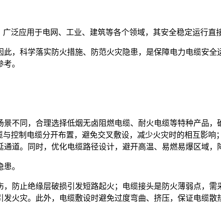
”，广泛应用于电网、工业、建筑等各个领域，其安全稳定运行直
因此，科学落实防火措施、防范火灾隐患，是保障电力电缆安全
参考。
场景不同，合理选择低烟无卤阻燃电缆、耐火电缆等特种产品，
电缆与控制电缆分开布置，避免交叉敷设，减少火灾时的相互影响
延通道。同时，优化电缆路径设计，避开高温、易燃易爆区域，
隐患。
伤，防止绝缘层破损引发短路起火；电缆接头是防火薄弱点，需
引发火灾。此外，电缆敷设时避免过度弯曲、挤压，保证电缆散