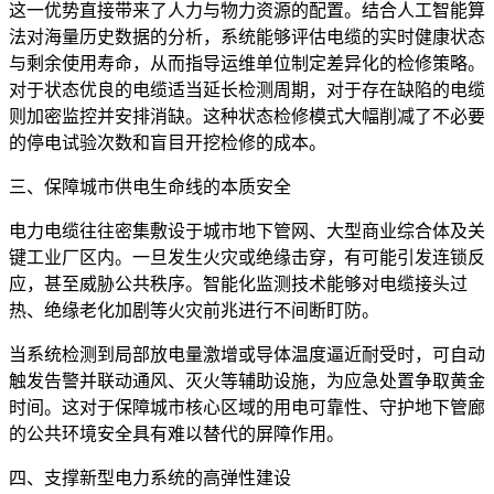
这一优势直接带来了人力与物力资源的配置。结合人工智能算
法对海量历史数据的分析，系统能够评估电缆的实时健康状态
与剩余使用寿命，从而指导运维单位制定差异化的检修策略。
对于状态优良的电缆适当延长检测周期，对于存在缺陷的电缆
则加密监控并安排消缺。这种状态检修模式大幅削减了不必要
的停电试验次数和盲目开挖检修的成本。
三、保障城市供电生命线的本质安全
电力电缆往往密集敷设于城市地下管网、大型商业综合体及关
键工业厂区内。一旦发生火灾或绝缘击穿，有可能引发连锁反
应，甚至威胁公共秩序。智能化监测技术能够对电缆接头过
热、绝缘老化加剧等火灾前兆进行不间断盯防。
当系统检测到局部放电量激增或导体温度逼近耐受时，可自动
触发告警并联动通风、灭火等辅助设施，为应急处置争取黄金
时间。这对于保障城市核心区域的用电可靠性、守护地下管廊
的公共环境安全具有难以替代的屏障作用。
四、支撑新型电力系统的高弹性建设