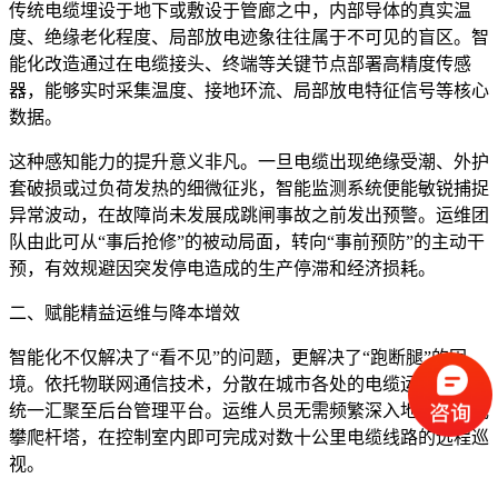
传统电缆埋设于地下或敷设于管廊之中，内部导体的真实温
度、绝缘老化程度、局部放电迹象往往属于不可见的盲区。智
能化改造通过在电缆接头、终端等关键节点部署高精度传感
器，能够实时采集温度、接地环流、局部放电特征信号等核心
数据。
这种感知能力的提升意义非凡。一旦电缆出现绝缘受潮、外护
套破损或过负荷发热的细微征兆，智能监测系统便能敏锐捕捉
异常波动，在故障尚未发展成跳闸事故之前发出预警。运维团
队由此可从“事后抢修”的被动局面，转向“事前预防”的主动干
预，有效规避因突发停电造成的生产停滞和经济损耗。
二、赋能精益运维与降本增效
智能化不仅解决了“看不见”的问题，更解决了“跑断腿”的困
境。依托物联网通信技术，分散在城市各处的电缆运行数据被
统一汇聚至后台管理平台。运维人员无需频繁深入地下管沟或
攀爬杆塔，在控制室内即可完成对数十公里电缆线路的远程巡
视。