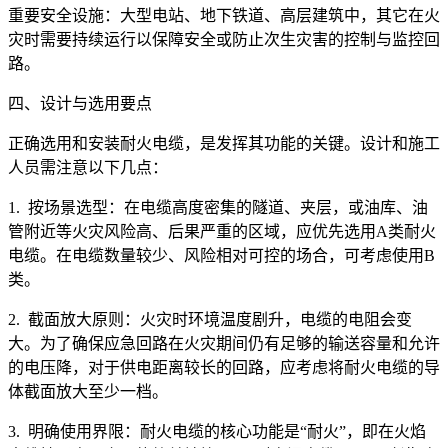
重要安全设施：大型电站、地下铁道、高层建筑中，其它在火
灾时需要持续运行以保障安全或防止次生灾害的控制与监控回
路。
四、设计与选用要点
正确选用和安装耐火电缆，是发挥其功能的关键。设计和施工
人员需注意以下几点：
1. 按场景选型：在电缆高度密集的隧道、夹层，或油库、油
管附近等火灾风险高、后果严重的区域，应优先选用A类耐火
电缆。在电缆数量较少、风险相对可控的场合，可考虑使用B
类。
2. 截面放大原则：火灾时环境温度剧升，电缆的电阻会变
大。为了确保应急回路在火灾期间仍有足够的输送容量和允许
的电压降，对于供电距离较长的回路，应考虑将耐火电缆的导
体截面放大至少一档。
3. 明确使用界限：耐火电缆的核心功能是“耐火”，即在火焰