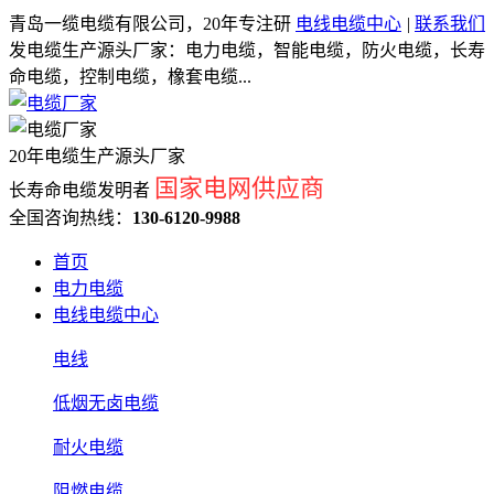
青岛一缆电缆有限公司，20年专注研
电线电缆中心
|
联系我们
发电缆生产源头厂家：电力电缆，智能电缆，防火电缆，长寿
命电缆，控制电缆，橡套电缆...
20年电缆生产源头厂家
国家电网供应商
长寿命电缆发明者
全国咨询热线：
130-6120-9988
首页
电力电缆
电线电缆中心
电线
低烟无卤电缆
耐火电缆
阻燃电缆