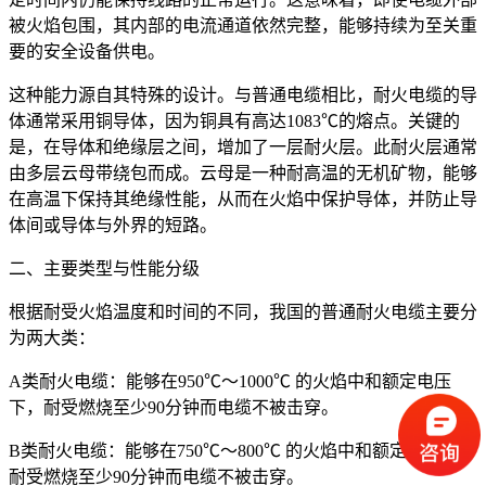
被火焰包围，其内部的电流通道依然完整，能够持续为至关重
要的安全设备供电。
这种能力源自其特殊的设计。与普通电缆相比，耐火电缆的导
体通常采用铜导体，因为铜具有高达1083℃的熔点。关键的
是，在导体和绝缘层之间，增加了一层耐火层。此耐火层通常
由多层云母带绕包而成。云母是一种耐高温的无机矿物，能够
在高温下保持其绝缘性能，从而在火焰中保护导体，并防止导
体间或导体与外界的短路。
二、主要类型与性能分级
根据耐受火焰温度和时间的不同，我国的普通耐火电缆主要分
为两大类：
A类耐火电缆：能够在950℃～1000℃ 的火焰中和额定电压
下，耐受燃烧至少90分钟而电缆不被击穿。
B类耐火电缆：能够在750℃～800℃ 的火焰中和额定电压下，
耐受燃烧至少90分钟而电缆不被击穿。