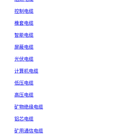
控制电缆
橡套电缆
智能电缆
屏蔽电缆
光伏电缆
计算机电缆
低压电缆
高压电缆
矿物绝缘电缆
铝芯电缆
矿用通信电缆