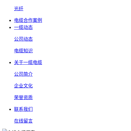
光纤
电缆合作案例
一缆动态
公司动态
电缆知识
关于一缆电缆
公司简介
企业文化
荣誉资质
联系我们
在线留言