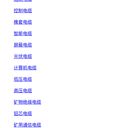
控制电缆
橡套电缆
智能电缆
屏蔽电缆
光伏电缆
计算机电缆
低压电缆
高压电缆
矿物绝缘电缆
铝芯电缆
矿用通信电缆