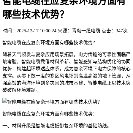
智能电缆在应复杂环境方面有
哪些技术优势？
时间：2025-12-17 10:00:24
来源：青岛一缆电缆
点击：347次
智能电缆在应复杂环境方面有哪些技术优势？
随着天气频发与复杂应用场景拓展，电力传输的可靠性面临严
峻考验。智能电缆凭借材料革新、智能感知与结构优化的协同
优势，构建起环境适应体系，成为复杂环境下电力保障的核心
支撑。从零下数十度的寒区风电场到高温高湿的地下管廊，从
强腐蚀的海洋环境到多灾害的城市基建，智能电缆正以技术突
破破解环境难题。
智能电缆在应复杂环境方面有哪些技术优势：
一、材料升级是智能电缆抵御复杂环境的基础防线。