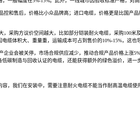
，一般幅度在5%-15%。此外，一线城市因验收标准严格，对
借品控和售后，价格比小众品牌高；进口电缆，价格更是比国产
，采购方议价空间越大，比如部分铠装耐火电缆，采购100米及以
因电缆体积大、重量重，运输成本可占到售价的10%-15%，这
生产企业会被关停，市场合规供应减少，推动合规产品价格上涨5%
而具备低碳制造与回收认证的电缆，还能获得额外的绿色溢价，进一
内容，我们在安装中，需要注意耐火电缆不能当作耐高温电缆使
。