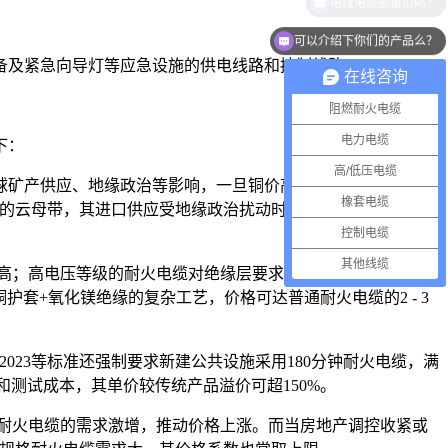
可以介绍下你们的产品么？
备及紧急向导灯等应急设施的供电线路和控制线路。
在线咨询
阻燃耐火电缆
电力电缆
下：
高/低压电缆
受全球矿产供应、地缘政治等影响，一旦铜价高位运行，会直接推高
橡套电缆
常用的云母带，其进口供应受地缘政治扰动时，也会带动电缆成本
控制电缆
其他线缆
越高；高电压等级的耐火电缆对绝缘层要求更高，绝缘材料用量
套+氧化镁绝缘的复杂工艺，价格可达普通耐火电缆的2 - 3
0:2023等标准还强制要求新建公共设施采用180分钟耐火电缆，满
研发和测试成本，其单价较传统产品溢价可超150%。
对耐火电缆的需求激增，推动价格上涨。而当房地产调控收紧或